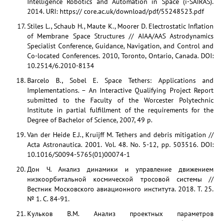
Intelligence Robotics and Automation in Space (i-SAIRAS).
2014. URI: https:// core.ac.uk/download/pdf/55248523.pdf
Stiles L., Schaub H., Maute K., Moorer D. Electrostatic Inflation
of Membrane Space Structures // AIAA/AAS Astrodynamics
Specialist Conference, Guidance, Navigation, and Control and
Co-located Conferences. 2010, Toronto, Ontario, Canada. DOI:
10.2514/6.2010-8134
Barcelo B., Sobel E. Space Tethers: Applications and
Implementations. – An Interactive Qualifying Project Report
submitted to the Faculty of the Worcester Polytechnic
Institute in partial fulfillment of the requirements for the
Degree of Bachelor of Science, 2007, 49 p.
Van der Heide E.J., Kruijff M. Tethers and debris mitigation //
Acta Astronautica. 2001. Vol. 48. No. 5-12, pp. 503516. DOI:
10.1016/S0094-5765(01)00074-1
Дон Ч. Анализ динамики и управление движением
низкоорбитальной космической тросовой системы //
Вестник Московского авиационного института. 2018. Т. 25.
№ 1. С. 84-91.
Кульков В.М. Анализ проектных параметров