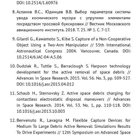
DOI: 10.2514/1.60976
Асланов В.С., Юдинцев В.В. Выбор параметров системы
увода космического мусора с упругими элементами
посредством тросовой буксировки // Вестник Московского
авиационного института. 2018. Т. 25. № 1. С. 7-17.
Gilardi G., Kawamoto S., Kibe S. Capture of a Non-Cooperative
Object Using a Two-Arm Manipulator // 55th International
Astronautical Congress 2004. Vancouver, Canada. DOI:
10.2514/6.IAC-04-A.5.06
Dudziak R., Tuttle S., Barraclough S. Harpoon technology
development for the active removal of space debris //
Advances in Space Research. 2015. Vol. 56. No. 3, pp. 509-527.
DOI: 10.1016/j.asr.2015.04.012
Schaub H., Sternovsky Z. Active space debris charging for
contactless electrostatic disposal maneuvers // Advances
in Space Research. 2014. Vol. 53. No. 1, pp. 110-118. DOI:
10.1016/j.asr.2013.10.003
Benvenuto R., Lavagna M. Flexible Capture Devices for
Medium To Large Debris Active Removal: Simulations Results
To Drive Experiments // 12th Symposium on Advanced Space