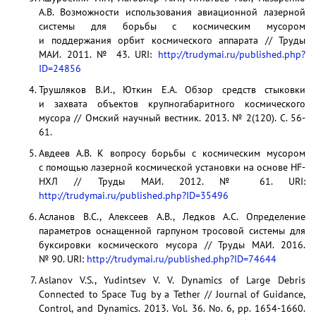
А.В. Возможности использования авиационной лазерной
системы для борьбы с космическим мусором
и поддержания орбит космического аппарата // Труды
МАИ. 2011. № 43. URI:
http://trudymai.ru/published.php?
ID=24856
Трушляков В.И., Юткин Е.А. Обзор средств стыковки
и захвата объектов крупногабаритного космического
мусора // Омский научный вестник. 2013. № 2(120). C. 56-
61.
Авдеев А.В. К вопросу борьбы с космическим мусором
с помощью лазерной космической установки на основе HF-
НХЛ // Труды МАИ. 2012. № 61. URI:
http://trudymai.ru/published.php?ID=35496
Асланов В.С., Алексеев А.В., Ледков А.С. Определение
параметров оснащенной гарпуном тросовой системы для
буксировки космического мусора // Труды МАИ. 2016.
№ 90. URI:
http://trudymai.ru/published.php?ID=74644
Aslanov V.S., Yudintsev V. V. Dynamics of Large Debris
Connected to Space Tug by a Tether // Journal of Guidance,
Control, and Dynamics. 2013. Vol. 36. No. 6, pp. 1654-1660.