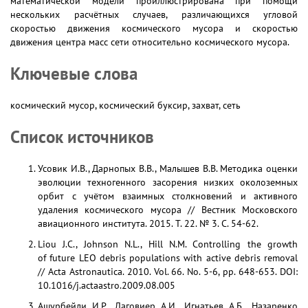
математической модели проиллюстрирована при помощи
нескольких расчётных случаев, различающихся угловой
скоростью движения космического мусора и скоростью
движения центра масс сети относительно космического мусора.
Ключевые слова
космический мусор, космический буксир, захват, сеть
Список источников
Усовик И.В., Дарнопых В.В., Малышев В.В. Методика оценки
эволюции техногенного засорения низких околоземных
орбит с учётом взаимных столкновений и активного
удаления космического мусора // Вестник Московского
авиационного института. 2015. Т. 22. № 3. С. 54-62.
Liou J.C., Johnson N.L., Hill N.M. Controlling the growth
of future LEO debris populations with active debris removal
// Acta Astronautica. 2010. Vol. 66. No. 5-6, pp. 648-653. DOI:
10.1016/j.actaastro.2009.08.005
Ашурбейли И.Р., Лаговиер А.И., Игнатьев А.Б., Назаренко