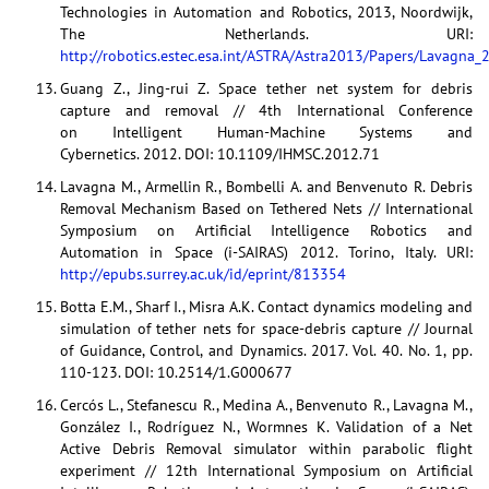
Technologies in Automation and Robotics, 2013, Noordwijk,
The Netherlands. URI:
http://robotics.estec.esa.int/ASTRA/Astra2013/Papers/Lavagna
Guang Z., Jing-rui Z. Space tether net system for debris
capture and removal // 4th International Conference
on Intelligent Human-Machine Systems and
Cybernetics. 2012. DOI: 10.1109/IHMSC.2012.71
Lavagna M., Armellin R., Bombelli A. and Benvenuto R. Debris
Removal Mechanism Based on Tethered Nets // International
Symposium on Artificial Intelligence Robotics and
Automation in Space (i-SAIRAS) 2012. Torino, Italy. URI:
http://epubs.surrey.ac.uk/id/eprint/813354
Botta E.M., Sharf I., Misra A.K. Contact dynamics modeling and
simulation of tether nets for space-debris capture // Journal
of Guidance, Control, and Dynamics. 2017. Vol. 40. No. 1, pp.
110-123. DOI: 10.2514/1.G000677
Cercós L., Stefanescu R., Medina A., Benvenuto R., Lavagna M.,
González I., Rodríguez N., Wormnes K. Validation of a Net
Active Debris Removal simulator within parabolic flight
experiment // 12th International Symposium on Artificial