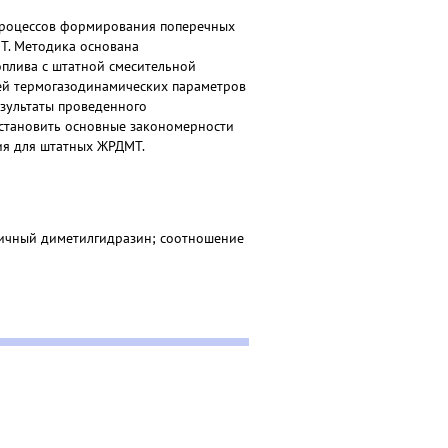
процессов формирования поперечных
Т. Методика основана
плива с штатной смесительной
ей термогазодинамических параметров
езультаты проведенного
установить основные закономерности
ия для штатных ЖРДМТ.
тричный диметилгидразин; соотношение