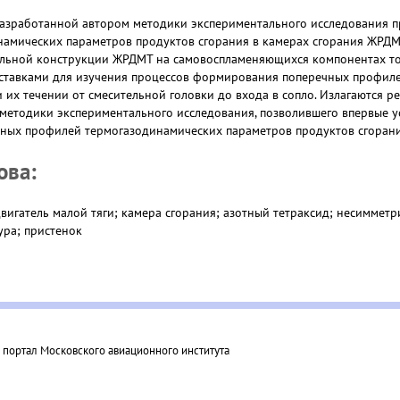
азработанной автором методики экспериментального исследования 
амических параметров продуктов сгорания в камерах сгорания ЖРДМ
льной конструкции ЖРДМТ на самовоспламеняющихся компонентах то
ставками для изучения процессов формирования поперечных профил
 их течении от смесительной головки до входа в сопло. Излагаются р
 методики экспериментального исследования, позволившего впервые 
ных профилей термогазодинамических параметров продуктов сгоран
ова:
вигатель малой тяги; камера сгорания; азотный тетраксид; несимме
ура; пристенок
ортал Московского авиационного института