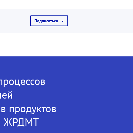
Подписаться
процессов
лей
в продуктов
ых ЖРДМТ