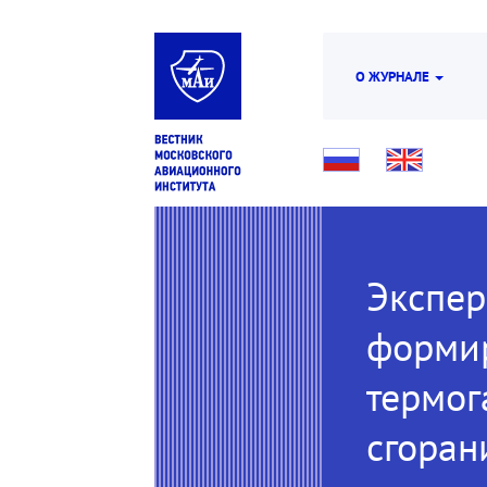
О ЖУРНАЛЕ
Экспер
форми
термог
сгоран