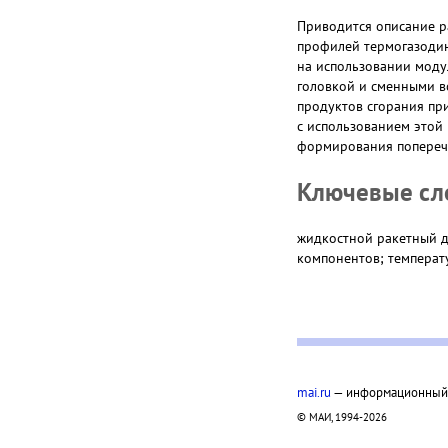
Приводится описание р
профилей термогазодин
на использовании моду
головкой и сменными в
продуктов сгорания при
с использованием этой
формирования попереч
Ключевые сл
жидкостной ракетный д
компонентов; температ
mai.ru
— информационный п
© МАИ, 1994-2026