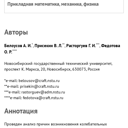
Прикладная математика, механика, физика
Авторы
*
**
***
Белоусов А. И.
Присекин В. Л.
Расторгуев Г. И.
Федотова
,
,
,
****
О. Р.
Новосибирский государственный технический университет,
проспект К. Маркса, 20, Новосибирск, 630073, Россия
*e-mail: belousov@craft.nstu.ru
**e-mail: prisekin@craft.nstu.ru
***e-mail: rastorguev@adm.nstu.ru
****e-mail: fedotova@craft.nstu.ru
Аннотация
Проведен анализ причин возникновения колебательных