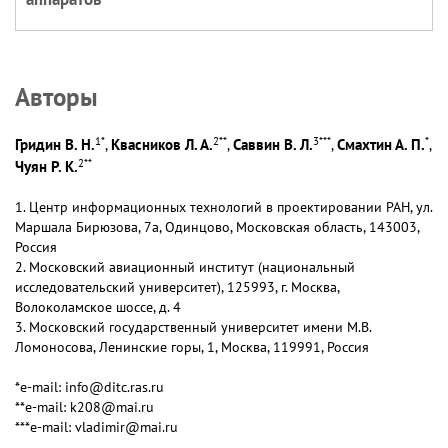
Авторы
1
*
2
**
3
***
*
Гридин В. Н.
Квасников Л. А.
Саввин В. Л.
Смахтин А. П.
,
,
,
,
2
**
Чуян Р. К.
1. Центр информационных технологий в проектировании РАН, ул.
Маршала Бирюзова, 7а, Одинцово, Московская область, 143003,
Россия
2. Московский авиационный институт (национальный
исследовательский университет), 125993, г. Москва,
Волоколамское шоссе, д. 4
3. Московский государственный университет имени М.В.
Ломоносова, Ленинские горы, 1, Москва, 119991, Россия
*e-mail: info@ditc.ras.ru
**e-mail: k208@mai.ru
***e-mail: vladimir@mai.ru