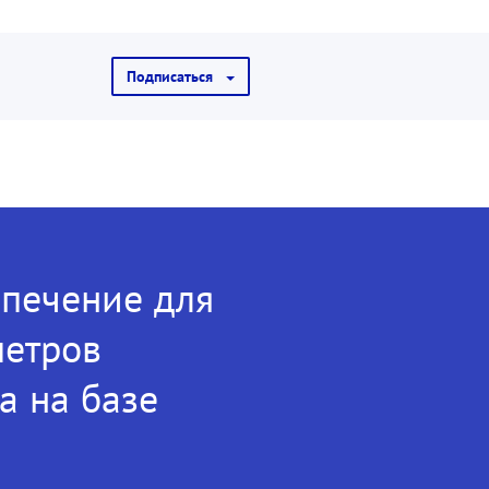
Подписаться
печение для
метров
а на базе