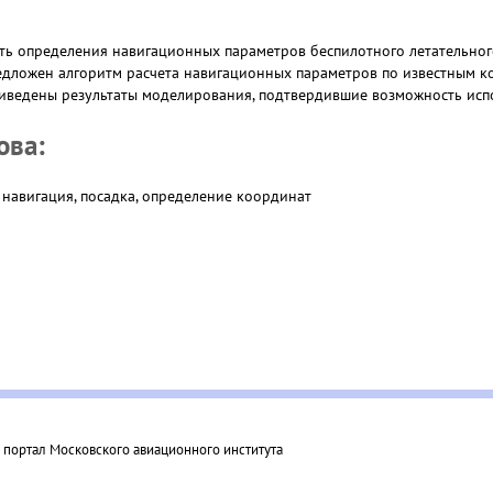
ть определения навигационных параметров беспилотного летательног
едложен алгоритм расчета навигационных параметров по известным 
риведены результаты моделирования, подтвердившие возможность исп
ова:
 навигация, посадка, определение координат
ортал Московского авиационного института