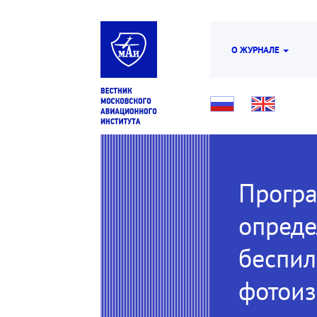
О ЖУРНАЛЕ
Програ
опреде
беспил
фотои