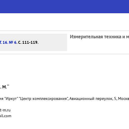
Измерительная техника и 
Т. 16. № 6
. С. 111-119.
**
. М.
 "Иркут" "Центр комплексирования", Авиационный переулок, 5, Москва
t-m.ru
il.com