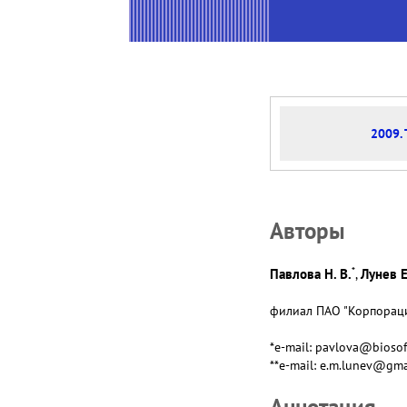
2009. 
Авторы
*
Павлова Н. В.
Лунев Е
,
филиал ПАО "Корпорация
*e-mail: pavlova@biosof
**e-mail: e.m.lunev@gma
Аннотация