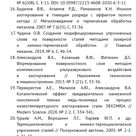
№ 6(108). С. 3-11. DOI: 10.30987/2223-4608-2020-6-3-11
Будилов В.В., Агзамов Р.Д., Рамазанов К.Н. Ионное
азотирование в тлеющем разряде с эффектом полого
катода // Металловедение и термическая обработка
металлов. 2007. № 7 (625). С. 33-36.
Чудина О.В. Создание модифицированных упрочненных
слоев на поверхности сталей методами лазерной
и химико-термической обработки // Главный
механик. 2019. № 6. С. 46-54.
Александров В.А., Казанцев В.Ф., Фатюхин Д.С.
Формирование поверхностного слоя методом
комплексного ультразвукового воздействия
и азотирования // Наукоемкие технологии
в машиностроении. 2013. № 3 (21). С. 33-36.
Перекрестов А.Е., Малахов А.Ю., Александров В.А.
Каталитический эффект предварительно нанесенной
окисленной пленки медь-полимера на процесс
низкотемпературного азотирования стали 38Х2МЮА //
Modern Science. 2020. № 2-2. С. 334-341.
Гурьев А.М., Ворошнин Л.Г., Хараев Ю.П. и др.
Термоциклическое и химико-термоциклическое
упрочнение сталей // Ползуновский вестник. 2005. № 2-2.