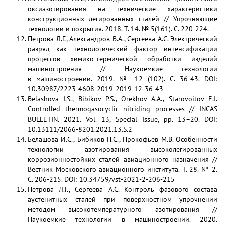
оксиазотирования на технические характеристики
конструкционных легированных сталей // Упрочняющие
технологии и покрытия. 2018. Т. 14. № 5(161). С. 220-224.
Петрова Л.Г., Александров В.А., Сергеева А.С. Электрический
разряд как технологический фактор интенсификации
процессов химико-термической обработки изделий
машиностроения // Наукоемкие технологии
в машиностроении. 2019. № 12 (102). С. 36-43. DOI:
10.30987/2223-4608-2019-2019-12-36-43
Belashova I.S., Bibikov P.S., Orekhov A.A., Starovoitov E.I.
Controlled thermogasocyclic nitriding processes // INCAS
BULLETIN. 2021. Vol. 13, Special Issue, pp. 13–20. DOI:
10.13111/2066-8201.2021.13.S.2
Белашова И.С., Бибиков П.С., Прокофьев М.В. Особенности
технологии азотирования высоколегированных
коррозионностойких сталей авиационного назначения //
Вестник Московского авиационного института. Т. 28. № 2.
С. 206-215. DOI: 10.34759/vst-2021-2-206-215
Петрова Л.Г., Сергеева А.С. Контроль фазового состава
аустенитных сталей при поверхностном упрочнении
методом высокотемпературного азотирования //
Наукоемкие технологии в машиностроении. 2020.