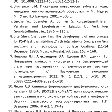
DOI: 10.30987/2223-4608-2021-12-12-19
Зинченко В.М. Инженерия поверхности зубчатых колес
методами химико-термической обработки. — М.: Изд-во
МГТУ им. Н.Э. Баумана, 2001. — 303 с.
Lerche W., Spengler A., Böhmer S. Kurzzeitgasnitrieren,
Verfahren und Ergebnisse. — Leipzig: Dt. Verl. fuer
Grundstoffindustriec, 1976. — 116 s.
Site Shen, Changyao Tan. The development of new process
for PS-P fast gas nitriding // 7th
International Congress on Heat
Treatment
and Technology of Surface Coatings (11-14
December 1990; Moscow, Russia). Vol. l, pp. 162 — 168.
Петрова Л.Г., Александров В.А., Вдовин В.М., Демин П.Е.
Повышение стойкости инструмента из быстрорежущей
стали при азотировании с регулируемым азотным
потенциалом // Наукоемкие технологии
в машиностроении. 2022. № 1 (127). С. 3-10. DOI:
30987/2223-4608-2022-1-3-10
Лесин С.В. Кинетика формирования диффузионного слоя
на стали ВНС-40 (05Х12Н2К3М2АФ) при газоциклическом
азотировании в многокомпонентной газовой атмосфере //
Вестник Саратовского госагроуниверситета им. Н.И.
Вавилова. 2006. № 4-2. C. 39-42.
Шестопалова Л.П., Александров В.А. Влияние циклического