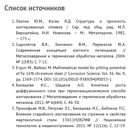
Список источников
Лахтин Ю.М., Коган Я.Д. Структура и прочность
азотированных сплавов / Сер. под общ. ред. М.Л.
Бернштейна, И.И. Новикова. — М.: Металлургия, 1982.
— 175 с.
Сыропятов В.Я., Зинченко В.М., Перекатов Ю.А.
Современная концепция азотного потенциала //
Металловедение и термическая обработка металлов. 2004.
№ 1(583). С. 7-12.
Ergun M., Balbasi M. Mathematical model for pitting potential
of Fe 16% chromium steel // Corrosion Science. Vol. 36. No. 9,
pp. 1569-1574. DOI: 10.1016/0010-938X(94)90053-1
Белашова И.С., Шашков А.О. Кинетика роста
диффузионного слоя при термогазоциклическом способе
азотирования // Металловедение и термическая обработка
металлов. 2012. № 6(684). С. 46-50.
Прокофьев М.В., Петрова Л.Г., Белашова И.С., Бибиков П.С.
Влияние стадийного азотирования на строение и свойства
мартенситной стали 13Х11Н2В2МФ // Наукоемкие
технологии в машиностроении. 2021. № 12(126). С. 12-19.