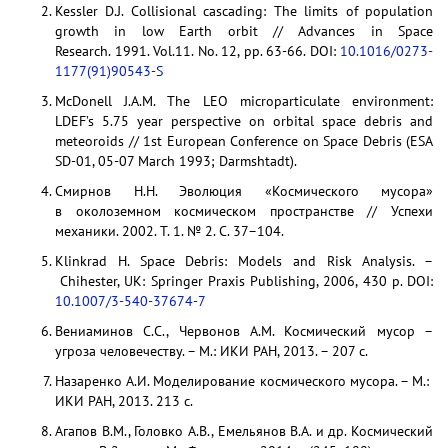
Kessler D.J. Collisional cascading: The limits of population
growth in low Earth orbit // Advances in Space
Research. 1991. Vol.11. No. 12, pp. 63-66. DOI:
10.1016/0273-
1177(91)90543-S
McDonell J.A.M. The LEO microparticulate environment:
LDEF’s 5.75 year perspective on orbital space debris and
meteoroids // 1st European Conference on Space Debris (ESA
SD-01, 05-07 March 1993; Darmshtadt).
Смирнов Н.Н. Эволюция «Космического мусора»
в околоземном космическом пространстве // Успехи
механики. 2002. Т. 1. № 2. С. 37–104.
Klinkrad H. Space Debris: Models and Risk Analysis. –
Chihester, UK: Springer Praxis Publishing, 2006, 430 p. DOI:
10.1007/3-540-37674-7
Вениаминов С.С., Червонов А.М. Космический мусор –
угроза человечеству. – М.: ИКИ РАН, 2013. – 207 с.
Назаренко А.И. Моделирование космического мусора. – М.:
ИКИ РАН, 2013. 213 с.
Агапов В.М., Головко А.В., Емельянов В.А. и др. Космический