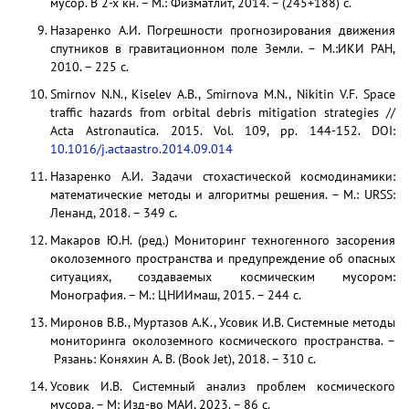
мусор. В 2-х кн. – М.: Физматлит, 2014. – (245+188) с.
Назаренко А.И. Погрешности прогнозирования движения
спутников в гравитационном поле Земли. – М.:ИКИ РАН,
2010. – 225 с.
Smirnov N.N., Kiselev A.B., Smirnova M.N., Nikitin V.F. Space
traffic hazards from orbital debris mitigation strategies //
Acta Astronautica. 2015. Vol. 109, pp. 144-152. DOI:
10.1016/j.actaastro.2014.09.014
Назаренко А.И. Задачи стохастической космодинамики:
математические методы и алгоритмы решения. – М.: URSS:
Ленанд, 2018. – 349 c.
Макаров Ю.Н. (ред.) Мониторинг техногенного засорения
околоземного пространства и предупреждение об опасных
ситуациях, создаваемых космическим мусором:
Монография. – М.: ЦНИИмаш, 2015. – 244 с.
Миронов В.В., Муртазов А.К., Усовик И.В. Системные методы
мониторинга околоземного космического пространства. –
Рязань: Коняхин А. В. (Book Jet), 2018. – 310 с.
Усовик И.В. Системный анализ проблем космического
мусора. – М: Изд-во МАИ, 2023. – 86 с.