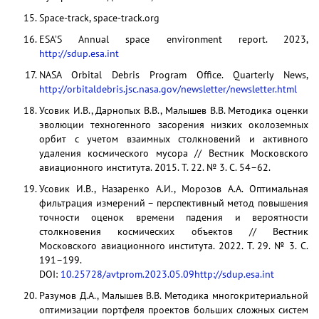
Space-track, space-track.org
ESA’S Annual space environment report. 2023,
http://sdup.esa.int
NASA Orbital Debris Program Office. Quarterly News,
http://orbitaldebris.jsc.nasa.gov/newsletter/newsletter.html
Усовик И.В., Дарнопых В.В., Малышев В.В. Методика оценки
эволюции техногенного засорения низких околоземных
орбит с учетом взаимных столкновений и активного
удаления космического мусора // Вестник Московского
авиационного института. 2015. Т. 22. № 3. С. 54–62.
Усовик И.В., Назаренко А.И., Морозов А.А. Оптимальная
фильтрация измерений – перспективный метод повышения
точности оценок времени падения и вероятности
столкновения космических объектов // Вестник
Московского авиационного института. 2022. Т. 29. № 3. С.
191–199.
DOI:
10.25728/avtprom.2023.05.09
http://sdup.esa.int
Разумов Д.А., Малышев В.В. Методика многокритериальной
оптимизации портфеля проектов больших сложных систем