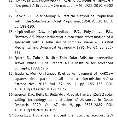
Поляхова Е.Н. Космический полет с солнечным парусом /
Под ред. В.А. Егорова. – 2-е изд., доп. – М.: URSS, 2010. – 302
с.
Garwin R.L. Solar Sailing: A Practical Method of Propulsion
within the Solar System // Jet Propulsion. 1958. Vol. 28. No. 3,
pp. 188-190.
Kirpichnikov S.N., Kirpichnikova E.S., Polyakhova E.N.,
Shmyrov A.S. Planar heliocentric roto-translatory motion of a
spacecraft with a solar sail of complex shape // Celestial
Mechanics and Dynamical Astronomy. 1995. No. 63, pp. 255-
269.
Spieth D., Zubrin R. Ultra-Thin Solar Sails for Interstellar
Travel. Phase I Final Report. NASA Institute for Advanced
Concepts, 1999, 32 p.
Tsuda Y., Mori O., Funase R. et al. Achievement of IKAROS—
Japanese deep space solar sail demonstration mission // Acta
Astronautica. 2013. Vol. 82. No. 2, pp. 183–188. DOI:
10.1016/j.actaastro.2012.03.032
Spencer D.A., Betts B., Bellardo J.M. et al. The LightSail 2 solar
sailing technology demonstration // Advances in Space
Research. 2020. Vol. 67. No. 9, pp. 2878-2889. DOI:
10.1016/j.asr.2020.06.029
Gong S., Li J. Solar sail heliocentric elliptic displaced orbits //