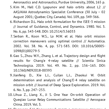
Aeronautics and Astronautics, Purdue University, 2006, 165 p.
Kim M., Hall C.D. Lyapunov and halo orbits about L2 //
AAS/AIAA Astrodynamics Specialist Conference (30 July – 02
August 2001; Quebec City, Canada). Vol. 109, pp. 349-366.
Richardson D.L. Halo orbit formulation for the ISEE-3 mission
// Journal of Guidance, Control, and Dynamics. 1980. Vol. 3.
No. 6, pp. 543-548. DOI: 10.2514/3.56033
Serban R., Koon W.S., Lo M.W. et al. Halo orbit mission
correction maneuvers using optimal control // Automatica.
2002. Vol. 38. No. 4, pp. 571-583. DOI: 10.1016/S0005-
1098(01)00279-5
Gao S., Zhou W.Y., Zhang L. et al. Trajectory design and flight
results for Chang’e 4-relay satellite // Scientia Sinica
Technologica. 2019. Vol. 49. No. 2, pp. 156–165. DOI:
10.1360/N092018-00393
Jianfeng D., Xie L.I., Cuilan L.I., Zhaokui W. Orbit
determination and analysis of Chang'E-4 relay satellite on
mission orbit // Journal of Deep Space Exploration. 2019. Vol.
6. No. 3, pp. 247–253.
Lihua Z., Liang X., Ji S. One Year On-orbit Operation of
Queqiao Lunar Relay Communications Satellite // Aerospace
China. 2019. Vol. 3.