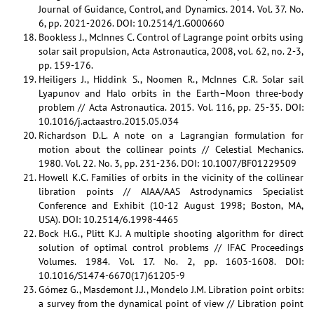
Journal of Guidance, Control, and Dynamics. 2014. Vol. 37. No.
6, pp. 2021-2026. DOI: 10.2514/1.G000660
Bookless J., McInnes C. Control of Lagrange point orbits using
solar sail propulsion, Acta Astronautica, 2008, vol. 62, no. 2-3,
pp. 159-176.
Heiligers J., Hiddink S., Noomen R., McInnes C.R. Solar sail
Lyapunov and Halo orbits in the Earth–Moon three-body
problem // Acta Astronautica. 2015. Vol. 116, pp. 25-35. DOI:
10.1016/j.actaastro.2015.05.034
Richardson D.L. A note on a Lagrangian formulation for
motion about the collinear points // Celestial Mechanics.
1980. Vol. 22. No. 3, pp. 231-236. DOI: 10.1007/BF01229509
Howell K.C. Families of orbits in the vicinity of the collinear
libration points // AIAA/AAS Astrodynamics Specialist
Conference and Exhibit (10-12 August 1998; Boston, MA,
USA). DOI: 10.2514/6.1998-4465
Bock H.G., Plitt K.J. A multiple shooting algorithm for direct
solution of optimal control problems // IFAC Proceedings
Volumes. 1984. Vol. 17. No. 2, pp. 1603-1608. DOI:
10.1016/S1474-6670(17)61205-9
Gómez G., Masdemont J.J., Mondelo J.M. Libration point orbits:
a survey from the dynamical point of view // Libration point