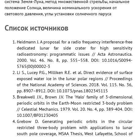
система Земля-Луна, метод множественной стрельбы, начальное
положение Солнца, величина номинального ускорения от
светового давления, углы установки солнечного паруса
Список источников
Heidmann J. A proposal for a radio frequency interference-free
dedicated lunar far side crater for high sensitivity
radioastronomy: programmatic issues // Acta Astronautica.
2000. Vol. 46. No. 8, pp. 555–558. DOI: 10.1016/S0094-
5765(00)00002-3
Li S., Lucey P.G., Milliken R.E. et al. Direct evidence of surface
exposed water ice in the lunar polar regions // Proceedings
of the National Academy of Sciences. 2018. Vol. 115. No. 36,
pp. 8907–8912. DOI: 10.1073/pnas.1802345115
Breakwell J.V., Brown J.V. The ‘Halo’ family of 3-dimensional
periodic orbits in the Earth-Moon restricted 3-body problem
// Celestial Mechanics. 1979. Vol. 20. No. 4, pp. 389-404. DOI:
10.1007/BF01230405
Grebow D. Generating periodic orbits in the circular
restricted three-body problem with applications to lunar
south pole coverage, MSAA Thesis, West Lafayette, School of