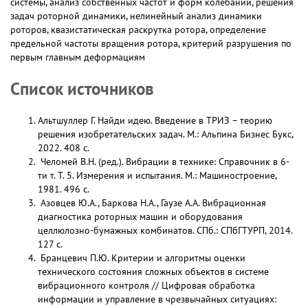
системы, анализ собственных частот и форм колебаний, решения
задач роторной динамики, нелинейный анализ динамики
роторов, квазистатическая раскрутка ротора, определение
предельной частоты вращения ротора, критерий разрушения по
первым главным деформациям
Список источников
Альтшуллер Г. Найди идею. Введение в ТРИЗ – теорию
решения изобретательских задач. М.: Альпина Бизнес Букс,
2022. 408 с.
Челомей В.Н. (ред.). Вибрации в технике: Справочник в 6-
ти т. Т. 5. Измерения и испытания. М.: Машиностроение,
1981. 496 с.
Азовцев Ю.А., Баркова Н.А., Гаузе А.А. Вибрационная
диагностика роторных машин и оборудования
целлюлозно-бумажных комбинатов. СПб.: СПбГТУРП, 2014.
127 с.
Бранцевич П.Ю. Критерии и алгоритмы оценки
технического состояния сложных объектов в системе
вибрационного контроля // Цифровая обработка
информации и управление в чрезвычайных ситуациях: