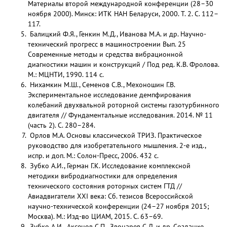
Материалы второй международной конференции (28–30
ноября 2000). Минск: ИТК НАН Беларуси, 2000. Т. 2. С. 112–
117.
Балицкий Ф.Я., Генкин М.Д., Иванова М.А. и др. Научно-
технический прогресс в машиностроении Вып. 25
Современные методы и средства вибрационной
диагностики машин и конструкций / Под ред. К.В. Фролова.
М.: МЦНТИ, 1990. 114 с.
Нихамкин М.Ш., Семенов С.В., Мехоношин Г.В.
Экспериментальное исследование демпфирования
колебаний двухвальной роторной системы газотурбинного
двигателя // Фундаментальные исследования. 2014. № 11
(часть 2). С. 280–284.
Орлов М.А. Основы классической ТРИЗ. Практическое
руководство для изобретательного мышления. 2-е изд.,
испр. и доп. М.: Солон-Пресс, 2006. 432 с.
Зубко А.И., Герман Г.К. Исследование комплексной
методики вибродиагностики для определения
технического состояния роторных систем ГТД //
Авиадвигатели XXI века: Сб. тезисов Всероссийской
научно-технической конференции (24–27 ноября 2015;
Москва). М.: Изд-во ЦИАМ, 2015. С. 63–69.
Зубко А.И., Аксенов С.П., Звонарев С.Л. и др. Создание