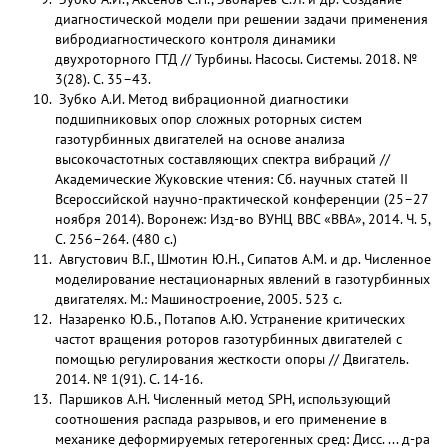
диагностической модели при решении задачи применения
вибродиагностического контроля динамики
двухроторного ГТД // Турбины. Насосы. Системы. 2018. №
3(28). С. 35–43.
Зубко А.И. Метод вибрационной диагностики
подшипниковых опор сложных роторных систем
газотурбинных двигателей на основе анализа
высокочастотных составляющих спектра вибраций //
Академические Жуковские чтения: Сб. научных статей II
Всероссийской научно-практической конференции (25–27
ноября 2014). Воронеж: Изд-во ВУНЦ ВВС «ВВА», 2014. Ч. 5,
С. 256–264. (480 с.)
Августович В.Г., Шмотин Ю.Н., Сипатов А.М. и др. Численное
моделирование нестационарных явлений в газотурбинных
двигателях. М.: Машиностроение, 2005. 523 с.
Назаренко Ю.Б., Потапов А.Ю. Устранение критических
частот вращения роторов газотурбинных двигателей с
помощью регулирования жесткости опоры // Двигатель.
2014. № 1(91). С. 14-16.
Паршиков А.Н. Численный метод SPH, использующий
соотношения распада разрывов, и его применение в
механике деформируемых гетерогенных сред: Дисс. ... д-ра