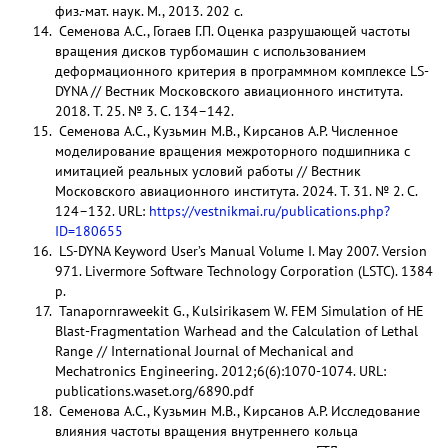
физ.-мат. наук. М., 2013. 202 с.
Семенова А.С., Гогаев Г.П. Оценка разрушающей частоты
вращения дисков турбомашин с использованием
деформационного критерия в программном комплексе LS-
DYNA // Вестник Московского авиационного института.
2018. Т. 25. № 3. С. 134–142.
Семенова А.С., Кузьмин М.В., Кирсанов А.Р. Численное
моделирование вращения межроторного подшипника с
имитацией реальных условий работы // Вестник
Московского авиационного института. 2024. Т. 31. № 2. С.
124–132. URL:
https://vestnikmai.ru/publications.php?
ID=180655
LS-DYNA Keyword User’s Manual Volume I. May 2007. Version
971. Livermore Software Technology Corporation (LSTC). 1384
p.
Tanapornraweekit G., Kulsirikasem W. FEM Simulation of HE
Blast-Fragmentation Warhead and the Calculation of Lethal
Range // International Journal of Mechanical and
Mechatronics Engineering. 2012;6(6):1070-1074. URL:
publications.waset.org/6890.pdf
Семенова А.С., Кузьмин М.В., Кирсанов А.Р. Исследование
влияния частоты вращения внутреннего кольца