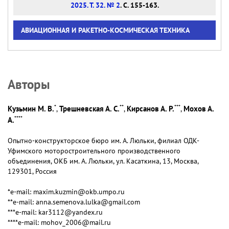
2025. Т. 32. № 2
. С. 155-163.
АВИАЦИОННАЯ И РАКЕТНО-КОСМИЧЕСКАЯ ТЕХНИКА
Авторы
*
**
***
Кузьмин М. В.
Трешневская А. С.
Кирсанов А. Р.
Мохов А.
,
,
,
****
А.
Опытно-конструкторское бюро им. А. Люльки, филиал ОДК-
Уфимского моторостроительного производственного
объединения, ОКБ им. А. Люльки, ул. Касаткина, 13, Москва,
129301, Россия
*e-mail: maxim.kuzmin@okb.umpo.ru
**e-mail: anna.semenova.lulka@gmail.com
***e-mail: kar3112@yandex.ru
****e-mail: mohov_2006@mail.ru