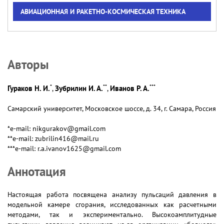
АВИАЦИОННАЯ И РАКЕТНО-КОСМИЧЕСКАЯ ТЕХНИКА
Авторы
*
**
***
Гураков Н. И.
Зубрилин И. А.
Иванов Р. А.
,
,
Самарский университет, Московское шоссе, д. 34, г. Самара, Россия
*e-mail: nikgurakov@gmail.com
**e-mail: zubrilin416@mail.ru
***e-mail: r.a.ivanov1625@gmail.com
Аннотация
Настоящая работа посвящена анализу пульсаций давления в
модельной камере сгорания, исследованных как расчетными
методами, так и экспериментально. Высокоамплитудные