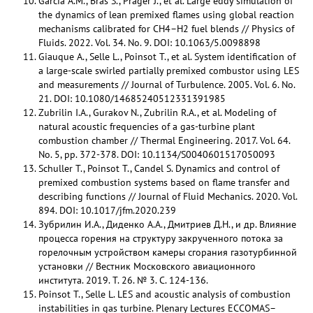
Garcia A.M., Bras S., Prager J., et al. Large eddy simulation of
the dynamics of lean premixed flames using global reaction
mechanisms calibrated for CH4–H2 fuel blends // Physics of
Fluids. 2022. Vol. 34. No. 9. DOI: 10.1063/5.0098898
Giauque A., Selle L., Poinsot T., et al. System identification of
a large-scale swirled partially premixed combustor using LES
and measurements // Journal of Turbulence. 2005. Vol. 6. No.
21. DOI: 10.1080/14685240512331391985
Zubrilin I.A., Gurakov N., Zubrilin R.A., et al. Modeling of
natural acoustic frequencies of a gas-turbine plant
combustion chamber // Thermal Engineering. 2017. Vol. 64.
No. 5, pp. 372-378. DOI: 10.1134/S0040601517050093
Schuller T., Poinsot T., Candel S. Dynamics and control of
premixed combustion systems based on flame transfer and
describing functions // Journal of Fluid Mechanics. 2020. Vol.
894. DOI: 10.1017/jfm.2020.239
Зубрилин И.А., Диденко А.А., Дмитриев Д.Н., и др. Влияние
процесса горения на структуру закрученного потока за
горелочным устройством камеры сгорания газотурбинной
установки // Вестник Московского авиационного
института. 2019. Т. 26. № 3. С. 124-136.
Poinsot T., Selle L. LES and acoustic analysis of combustion
instabilities in gas turbine. Plenary Lectures ECCOMAS–