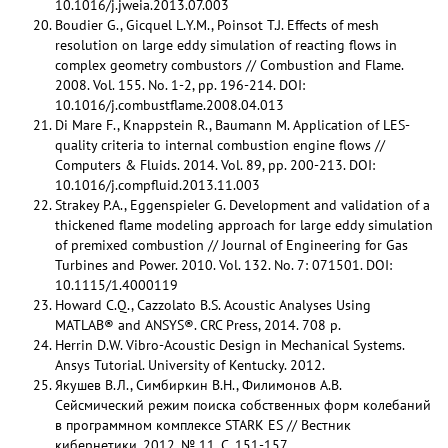
10.1016/j.jweia.2013.07.003
Boudier G., Gicquel L.Y.M., Poinsot T.J. Effects of mesh
resolution on large eddy simulation of reacting flows in
complex geometry combustors // Combustion and Flame.
2008. Vol. 155. No. 1-2, pp. 196-214. DOI:
10.1016/j.combustflame.2008.04.013
Di Mare F., Knappstein R., Baumann M. Application of LES-
quality criteria to internal combustion engine flows //
Computers & Fluids. 2014. Vol. 89, pp. 200-213. DOI:
10.1016/j.compfluid.2013.11.003
Strakey P.A., Eggenspieler G. Development and validation of a
thickened flame modeling approach for large eddy simulation
of premixed combustion // Journal of Engineering for Gas
Turbines and Power. 2010. Vol. 132. No. 7: 071501. DOI:
10.1115/1.4000119
Howard C.Q., Cazzolato B.S. Acoustic Analyses Using
MATLAB® and ANSYS®. CRC Press, 2014. 708 p.
Herrin D.W. Vibro-Acoustic Design in Mechanical Systems.
Ansys Tutorial. University of Kentucky. 2012.
Якушев В.Л., Симбиркин В.Н., Филимонов А.В.
Сейсмический режим поиска собственных форм колебаний
в программном комплексе STARK ES // Вестник
кибернетики. 2012. № 11. С. 151-157.