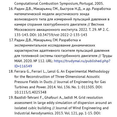
Computational Combustion Symposium, Portugal. 2005.
Радин Д.В., Макарьянц Г.М., Быстров Н.Д., и др. Разработка
математической модели акустического зонда
волноводного типа для измерений пульсаций давления в
камере сгорания газотурбинного двигателя // Вестник
Московского авиационного института. 2022. Т. 29. № 2. С.
135-143. DOI: 10.34759/vst-2022-2-135-143
Радин Д.В., Макарьянц Г.М. Разработка и
экспериментальное исследование динамических
характеристик адаптивного гасителя пульсаций давления
для топливной системы газотурбинного двигателя // Труды
МАИ. 2020. № 112. URL:
https://trudymai.ru/published.php?
ID=116549
Ferrara G., Ferrari L., Lenzi G. An Experimental Methodology
for the Reconstruction of Three-Dimensional Acoustic
Pressure Fields in Ducts // Journal of Engineering for Gas
Turbines and Power. 2014. Vol. 136. No. 1: 011505. DOI:
10.1115/1.4025348
Bazdidi-Tehrani F., Ghafouri A., Jadidi M. Grid resolution
assessment in large eddy simulation of dispersion around an
isolated cubic building // Journal of Wind Engineering and
Industrial Aerodynamics. 2013. Vol. 121, pp. 1-15. DOI: