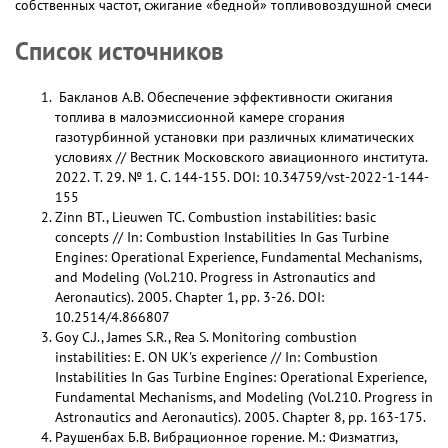
собственных частот, сжигание «бедной» топливовоздушной смеси
Список источников
Бакланов А.В. Обеспечение эффективности сжигания
топлива в малоэмиссионной камере сгорания
газотурбинной установки при различных климатических
условиях // Вестник Московского авиационного института.
2022. Т. 29. № 1. С. 144-155. DOI: 10.34759/vst-2022-1-144-
155
Zinn BT., Lieuwen TC. Combustion instabilities: basic
concepts // In: Combustion Instabilities In Gas Turbine
Engines: Operational Experience, Fundamental Mechanisms,
and Modeling (Vol.210. Progress in Astronautics and
Aeronautics). 2005. Chapter 1, pp. 3-26. DOI:
10.2514/4.866807
Goy C.J., James S.R., Rea S. Monitoring combustion
instabilities: E. ON UK's experience // In: Combustion
Instabilities In Gas Turbine Engines: Operational Experience,
Fundamental Mechanisms, and Modeling (Vol.210. Progress in
Astronautics and Aeronautics). 2005. Chapter 8, pp. 163-175.
Раушенбах Б.В. Вибрационное горение. М.: Физматгиз,