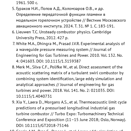
1961. 500 с.
Гураков Н.И., Попов А.Д., Коломзаров О.В., и др.
Определение передаточной функции пламени в
модельном горелочном устройстве // Вестник Московского
авиационного института. 2024. Т. 31. № 1. С. 183-191.
Lieuwen T.C. Unsteady combustor physics. Cambridge
University Press, 2012. 427 p.
White M.A., Dhingra M., Prasad J.V.R. Experimental analysis of
a waveguide pressure measuring system // Journal of
Engineering for Gas Turbines and Power. 2010. Vol. 132. No.
4: 041603. DOI: 10.1115/1.3159387
Merk M., Silva C.F., Polifke W., et al. Direct assessment of the
acoustic scattering matrix of a turbulent swirl combustor by
combining system identification, large eddy simulation and
analytical approaches // Journal of engineering for gas
turbines and power. 2018. Vol. 141. No. 2: 021035. DOI:
10.1115/1.4040731
Xia Y., Laera D., Morgans A.S., et al. Thermoacoustic limit cycle
predictions of a pressurised longitudinal industrial gas
turbine combustor // Turbo Expo: Turbomachinery Technical
Conference and Exposition (11–15 June 2018; Oslo, Norway).
DOI: 10.1115/GT2018-75146