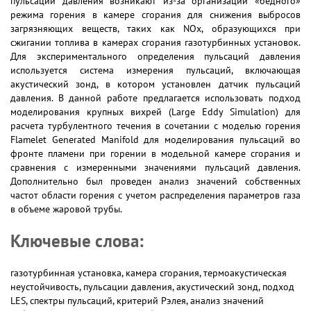
пульсации давления возникают из-за организации «бедного»
режима горения в камере сгорания для снижения выбросов
загрязняющих веществ, таких как NOx, образующихся при
сжигании топлива в камерах сгорания газотурбинных установок.
Для экспериментального определения пульсаций давления
используется система измерения пульсаций, включающая
акустический зонд, в котором установлен датчик пульсаций
давления. В данной работе предлагается использовать подход
моделирования крупных вихрей (Large Eddy Simulation) для
расчета турбулентного течения в сочетании с моделью горения
Flamelet Generated Manifold для моделирования пульсаций во
фронте пламени при горении в модельной камере сгорания и
сравнения с измеренными значениями пульсаций давления.
Дополнительно был проведен анализ значений собственных
частот области горения с учетом распределения параметров газа
в объеме жаровой трубы.
Ключевые слова:
газотурбинная установка, камера сгорания, термоакустическая
неустойчивость, пульсации давления, акустический зонд, подход
LES, спектры пульсаций, критерий Рэлея, анализ значений