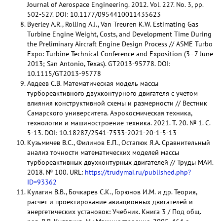
Journal of Aerospace Engineering. 2012. Vol. 227. No. 3, pp.
502-527. DOI: 10.1177/0954410011435623
Byerley A.R., Rolling A.J., Van Treuren K.W. Estimating Gas
Turbine Engine Weight, Costs, and Development Time During
the Preliminary Aircraft Engine Design Process // ASME Turbo
Expo: Turbine Technical Conference and Exposition (3–7 June
2013; San Antonio, Texas). GT2013-95778. DOI:
10.1115/GT2013-95778
Авдеев С.В. Математическая модель массы
турбореактивного двухконтурного двигателя с учетом
влияния конструктивной схемы и размерности // Вестник
Самарского университета. Аэрокосмическая техника,
технологии и машиностроение техника. 2021. Т. 20. № 1. С.
5-13. DOI: 10.18287/2541-7533-2021-20-1-5-13
Кузьмичев B.C., Филинов Е.П., Остапюк Я.А. Сравнительный
анализ точности математических моделей массы
турбореактивных двухконтурных двигателей // Труды МАИ.
2018. № 100. URL:
https://trudymai.ru/published.php?
ID=93362
Кулагин В.В., Бочкарев С.К., Горюнов И.М. и др. Теория,
расчет и проектирование авиационных двигателей и
энергетических установок: Учебник. Книга 3 / Под общ.