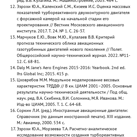
ред. В.В. Кулагина. М.: Машиностроение, 2005. 464 с.
Эзрохи Ю.А., Каленский С.М., Кизеев И.С. Оценка массовых
показателей турбореактивного двухконтурного двигателя
с форсажной камерой на начальной стадии его
проектирования // Вестник Московского авиационного
института. 2017. Т. 24. № 1. С. 26-37.
Марчуков Е.Ю., Вовк М.Ю., Кулалаев В.В. Критерий
прогноза технического облика авиационных
газотурбинных двигателей нового поколения // Полет.
Общероссийский научно-технический журнал. 2022. №11-
12. С. 68-81.
Daly M. Jane's Aero Engines 2015-2016: Yearbook. 2nd ed. ‎
Ihs Global Inc; 2015. 415 p.
Цховребов М.М. Модульное моделирование весовых
характеристик ТРДДФ // В кн. ЦИАМ 2001–2005. Основные
результаты научно-технической деятельности / Под общ.
науч. ред. В.А. Скибина, В.И. Солонина, М.Я. Иванова. М.:
Изд-во ЦИАМ, 2005. Т. 1. С. 64-68.
Соркин Л.И. (ред.). Иностранные авиационные двигатели:
Справочник (по данным иностранной печати). XIII издание.
М.: Авиамир, 2000. 534 с.
Эзрохи Ю.А., Морзеева Т.А. Расчетно-аналитическое
исследование возможности создания турбореактивных