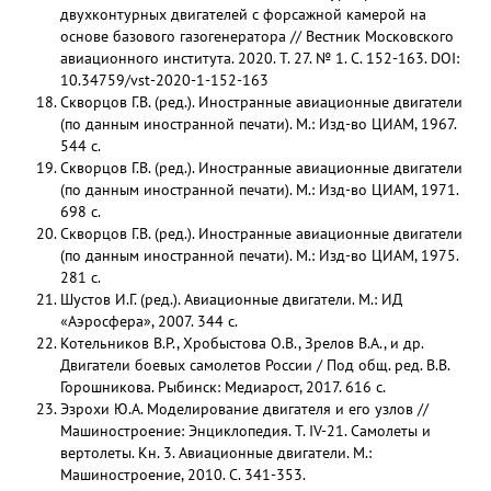
двухконтурных двигателей с форсажной камерой на
основе базового газогенератора // Вестник Московского
авиационного института. 2020. Т. 27. № 1. С. 152-163. DOI:
10.34759/vst-2020-1-152-163
Скворцов Г.В. (ред.). Иностранные авиационные двигатели
(по данным иностранной печати). М.: Изд-во ЦИАМ, 1967.
544 с.
Скворцов Г.В. (ред.). Иностранные авиационные двигатели
(по данным иностранной печати). М.: Изд-во ЦИАМ, 1971.
698 с.
Скворцов Г.В. (ред.). Иностранные авиационные двигатели
(по данным иностранной печати). М.: Изд-во ЦИАМ, 1975.
281 с.
Шустов И.Г. (ред.). Авиационные двигатели. М.: ИД
«Аэросфера», 2007. 344 с.
Котельников В.Р., Хробыстова О.В., Зрелов В.А., и др.
Двигатели боевых самолетов России / Под общ. ред. В.В.
Горошникова. Рыбинск: Медиарост, 2017. 616 с.
Эзрохи Ю.А. Моделирование двигателя и его узлов //
Машиностроение: Энциклопедия. Т. IV-21. Самолеты и
вертолеты. Кн. 3. Авиационные двигатели. М.:
Машиностроение, 2010. С. 341-353.