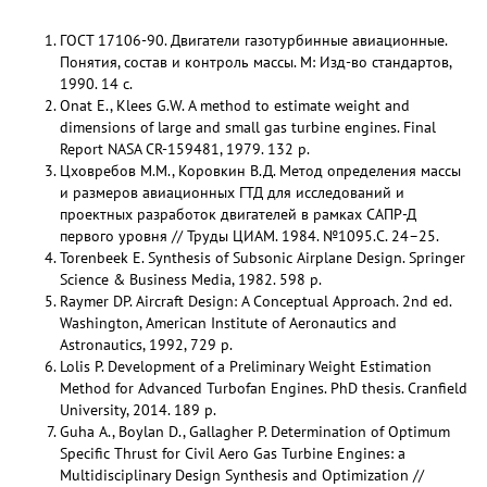
ГОСТ 17106-90. Двигатели газотурбинные авиационные.
Понятия, состав и контроль массы. М: Изд-во стандартов,
1990. 14 с.
Onat E., Klees G.W. A method to estimate weight and
dimensions of large and small gas turbine engines. Final
Report NASA CR-159481, 1979. 132 p.
Цховребов М.М., Коровкин В.Д. Метод определения массы
и размеров авиационных ГТД для исследований и
проектных разработок двигателей в рамках САПР-Д
первого уровня // Труды ЦИАМ. 1984. №1095.С. 24–25.
Torenbeek E. Synthesis of Subsonic Airplane Design. Springer
Science & Business Media, 1982. 598 p.
Raymer DP. Aircraft Design: A Conceptual Approach. 2nd ed.
Washington, American Institute of Aeronautics and
Astronautics, 1992, 729 p.
Lolis P. Development of a Preliminary Weight Estimation
Method for Advanced Turbofan Engines. PhD thesis. Cranfield
University, 2014. 189 p.
Guha A., Boylan D., Gallagher P. Determination of Optimum
Specific Thrust for Civil Aero Gas Turbine Engines: a
Multidisciplinary Design Synthesis and Optimization //