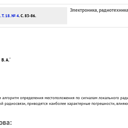
Электроника, радиотехника
 Т. 18. № 4
. С. 83-86.
*
В. А.
и алгоритм определения местоположения по сигналам локального рад
ой радиосвязи, приводятся наиболее характерные погрешности, влия
ова: