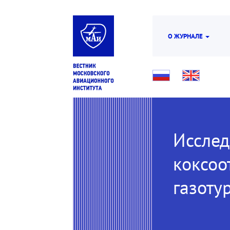
О ЖУРНАЛЕ
Исслед
коксоо
газоту