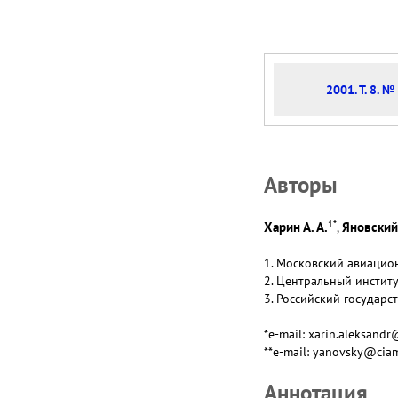
2001. Т. 8. №
Авторы
1
*
Харин А. А.
Яновский 
,
1. Московский авиацион
2. Центральный институ
3. Российский государс
*e-mail: xarin.aleksand
**e-mail: yanovsky@cia
Аннотация