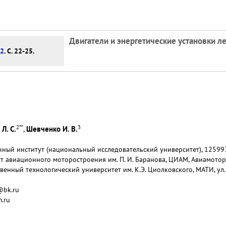
Двигатели и энергетические установки л
 2
. С. 22-25.
2
**
3
Л. С.
Шевченко И. В.
,
ный институт (национальный исследовательский университет), 125993, 
т авиационного моторостроения им. П. И. Баранова, ЦИАМ, Авиамоторна
твенный технологический университет им. К.Э. Циолковского, МАТИ, ул.
r@bk.ru
m.ru