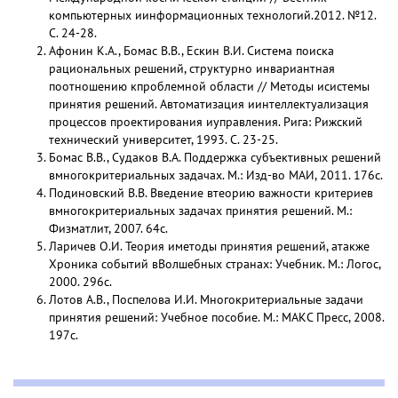
компьютерных иинформационных технологий.2012. №12.
С. 24-28.
Афонин К.А., Бомас В.В., Ескин В.И. Система поиска
рациональных решений, структурно инвариантная
поотношению кпроблемной области // Методы исистемы
принятия решений. Автоматизация иинтеллектуализация
процессов проектирования иуправления. Рига: Рижский
технический университет, 1993. С. 23-25.
Бомас В.В., Судаков В.А. Поддержка субъективных решений
вмногокритериальных задачах. М.: Изд-во МАИ, 2011. 176с.
Подиновский В.В. Введение втеорию важности критериев
вмногокритериальных задачах принятия решений. М.:
Физматлит, 2007. 64с.
Ларичев О.И. Теория иметоды принятия решений, атакже
Хроника событий вВолшебных странах: Учебник. М.: Логос,
2000. 296с.
Лотов А.В., Поспелова И.И. Многокритериальные задачи
принятия решений: Учебное пособие. M.: МАКС Пресс, 2008.
197с.