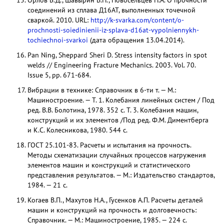
Орлов Б.Д., Шавырин В.Н., Новосельцев Н.А. О прочности
соединений из сплава Д16АТ, выполненных точечной
сваркой. 2010. URL:
http://k-svarka.com/content/o-
prochnosti-soiedinienii-iz-splava-d16at-vypolniennykh-
tochiechnoi-svarkoi
(дата обращения 13.04.2014).
Pan Ning, Sheppard Sheri D. Stress intensity factors in spot
welds // Engineering Fracture Mechanics. 2003. Vol. 70.
Issue 5, pp. 671-684.
Вибрации в технике: Справочник в 6-ти т. — М.:
Машиностроение. — Т. 1. Колебания линейных систем / Под
ред. В.В. Болотина, 1978. 352 с. Т. 3. Колебания машин,
конструкций и их элементов /Под ред. Ф.М. Диментберга
и К.С. Колесникова, 1980. 544 с.
ГОСТ 25.101-83. Расчеты и испытания на прочность.
Методы схематизации случайных процессов нагружения
элементов машин и конструкций и статистического
представления результатов. — М.: Издательство стандартов,
1984. — 21 с.
Когаев В.П., Махутов Н.А., Гусенков А.П. Расчеты деталей
машин и конструкций на прочность и долговечность:
Справочник. — М.: Машиностроение, 1985. — 224 с.