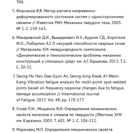
306.
Фирсанов В.В. Метод расчета напряженно-
деформированного состояния систем с односторонними
связями // Известия РАН: Механика твердого тела, 2003.
№ 1. С. 150-163.
Макаревский Д.И., Вышедкевич И.У., Будник Г.Д., Коротков
М.О., Рыбаулин А.Г. О несущей способности сварных точек
// Материалы XIX международного симпозиума
«Динамические и технологические проблемы механики
конструкций и сплошных сред» им. А.Г. Горшкова. 2013. Т.2.
С. 30-32.
Seung-Ho Han, Dae-Gyun An, Seong-Jong Kwak, Ki-Weon
Kang. Vibration fatigue analysis for multi-point spot-welded
joints based on frequency response changes due to fatigue
damage accumulation // International Journal
of Fatigue. 2013. Vol. 48, рр. 170-177.
Стоев П.И., Мощенок В.И. Определение механических
свойств металлов и сплавов по твердости //Вестник ХНУ
им. Каразина. 2003. Т. 601. № 2. С. 106-112.
Марковец М.П. Определение механических свойств