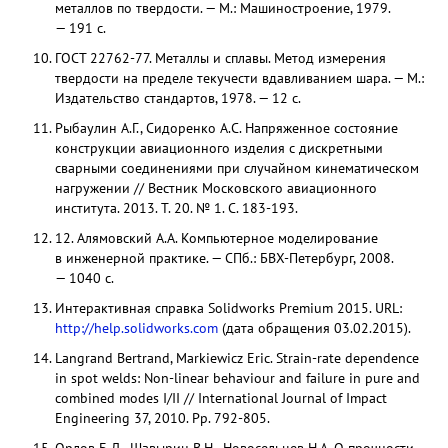
металлов по твердости. — М.: Машиностроение, 1979.
— 191 с.
ГОСТ 22762-77. Металлы и сплавы. Метод измерения
твердости на пределе текучести вдавливанием шара. — М.:
Издательство стандартов, 1978. — 12 с.
Рыбаулин А.Г., Сидоренко А.С. Напряженное состояние
конструкции авиационного изделия с дискретными
сварными соединениями при случайном кинематическом
нагружении // Вестник Московского авиационного
института. 2013. Т. 20. № 1. С. 183-193.
12. Алямовский А.А. Компьютерное моделирование
в инженерной практике. — СПб.: БВХ-Петербург, 2008.
— 1040 с.
Интерактивная справка Solidworks Premium 2015. URL:
http://help.solidworks.com
(дата обращения 03.02.2015).
Langrand Bertrand, Markiewicz Eric. Strain-rate dependence
in spot welds: Non-linear behaviour and failure in pure and
combined modes I/II // International Journal of Impact
Engineering 37, 2010. Pр. 792-805.