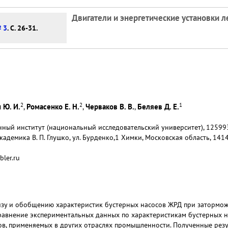
Двигатели и энергетические установки 
№ 3
. С. 26-31.
2
2
1
 Ю. И.
Ромасенко Е. Н.
Черваков В. В.
Беляев Д. Е.
,
,
,
ный институт (национальный исследовательский университет), 125993, 
кадемика В. П. Глушко, ул. Бурденко,1 Химки, Московская область, 141
ler.ru
изу и обобщению характеристик бустерных насосов ЖРД при затормож
равнение экспериментальных данных по характеристикам бустерных н
ов, применяемых в других отраслях промышленности. Полученные рез