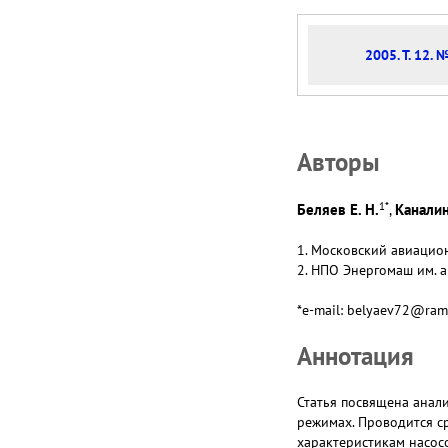
2005. Т. 12. 
Авторы
1
*
Беляев Е. Н.
Каналин
,
1. Московский авиацион
2. HПO Энергомаш им. а
*e-mail: belyaev72@ramb
Аннотация
Статья посвящена анал
режимах. Проводится с
характеристикам насос