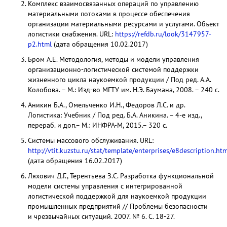
Комплекс взаимосвязанных операций по управлению
материальными потоками в процессе обеспечения
организации материальными ресурсами и услугами. Объект
логистики снабжения. URL:
https://refdb.ru/look/3147957-
p2.html
(дата обращения 10.02.2017)
Бром А.Е. Методология, методы и модели управления
организационно-логистической системой поддержки
жизненного цикла наукоемкой продукции / Под ред. А.А.
Колобова. – М.: Изд-во МГТУ им. Н.Э. Баумана, 2008. – 240 с.
Аникин Б.А., Омельченко И.Н., Федоров Л.С. и др.
Логистика: Учебник / Под ред. Б.А. Аникина. – 4-е изд.,
перераб. и доп.– М.: ИНФРА-М, 2015.– 320 с.
Системы массового обслуживания. URL:
http://vtit.kuzstu.ru/stat/template/enterprises/e8description.htm
(дата обращения 16.02.2017)
Ляхович Д.Г., Терентьева З.С. Разработка функциональной
модели системы управления с интегрированной
логистической поддержкой для наукоемкой продукции
промышленных предприятий // Проблемы безопасности
и чрезвычайных ситуаций. 2007. № 6. С. 18-27.