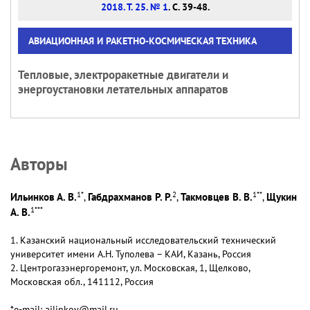
2018. Т. 25. № 1
. С. 39-48.
АВИАЦИОННАЯ И РАКЕТНО-КОСМИЧЕСКАЯ ТЕХНИКА
Тепловые, электроракетные двигатели и
энергоустановки летательных аппаратов
Авторы
1
*
2
1
**
Ильинков А. В.
Габдрахманов Р. Р.
Такмовцев В. В.
Щукин
,
,
,
1
***
А. В.
1. Казанский национальный исследовательский технический
университет имени А.Н. Туполева – КАИ, Казань, Россия
2. Центрогазэнергоремонт, ул. Московская, 1, Щелково,
Московская обл., 141112, Россия
*e-mail: ailinkov@mail.ru