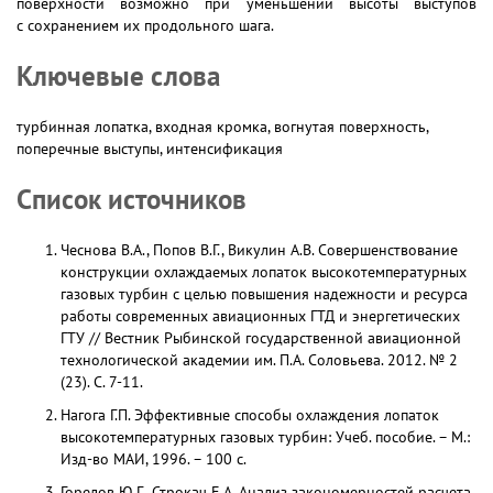
поверхности возможно при уменьшении высоты выступов
с сохранением их продольного шага.
Ключевые слова
турбинная лопатка, входная кромка, вогнутая поверхность,
поперечные выступы, интенсификация
Список источников
Чеснова В.А., Попов В.Г., Викулин А.В. Совершенствование
конструкции охлаждаемых лопаток высокотемпературных
газовых турбин с целью повышения надежности и ресурса
работы современных авиационных ГТД и энергетических
ГТУ // Вестник Рыбинской государственной авиационной
технологической академии им. П.А. Соловьева. 2012. № 2
(23). С. 7-11.
Нагога Г.П. Эффективные способы охлаждения лопаток
высокотемпературных газовых турбин: Учеб. пособие. – М.:
Изд-во МАИ, 1996. – 100 с.
Горелов Ю.Г., Строкач Е.А. Анализ закономерностей расчета