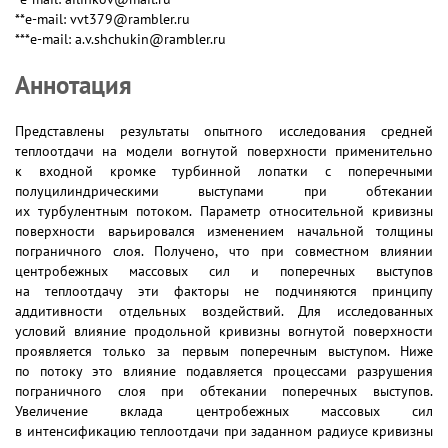
**e-mail: vvt379@rambler.ru
***e-mail: a.v.shchukin@rambler.ru
Аннотация
Представлены результаты опытного исследования средней
теплоотдачи на модели вогнутой поверхности применительно
к входной кромке турбинной лопатки с поперечными
полуцилиндрическими выступами при обтекании
их турбулентным потоком. Параметр относительной кривизны
поверхности варьировался изменением начальной толщины
пограничного слоя. Получено, что при совместном влиянии
центробежных массовых сил и поперечных выступов
на теплоотдачу эти факторы не подчиняются принципу
аддитивности отдельных воздействий. Для исследованных
условий влияние продольной кривизны вогнутой поверхности
проявляется только за первым поперечным выступом. Ниже
по потоку это влияние подавляется процессами разрушения
пограничного слоя при обтекании поперечных выступов.
Увеличение вклада центробежных массовых сил
в интенсификацию теплоотдачи при заданном радиусе кривизны