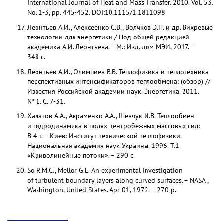
International Journal of Heat and Mass Transfer. 2010. Vol. 53.
No. 1-3, pp. 445-452. DOI:10.1115/1.1811098
Леонтьев А.И., Алексеенко С.В., Волчков Э.П. и др. Вихревые
технологии для энергетики / Под общей редакцией
академика А.И. Леонтьева. – М.: Изд. дом МЭИ, 2017. –
348 с.
Леонтьев А.И., Олимпиев В.В. Теплофизика и теплотехника
перспективных интенсификаторов теплообмена: (обзор) //
Известия Российской академии наук. Энергетика. 2011.
№ 1. С. 7-31.
Халатов А.А., Авраменко А.А., Шевчук И.В. Теплообмен
и гидродинамика в полях центробежных массовых сил:
В 4 т. – Киев: Институт технической теплофизики.
Национальная академия наук Украины. 1996. Т.1
«Криволинейные потоки». – 290 с.
So R.M.C., Mellor G.L. An experimental investigation
of turbulent boundary layers along curved surfaces. – NASA ,
Washington, United States. Apr 01, 1972. – 270 p.