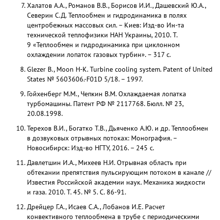
Халатов А.А., Романов В.В., Борисов И.И., Дашевский Ю.А.,
Северин С.Д. Теплообмен и гидродинамика в полях
центробежных массовых сил. – Киев: Изд-во Ин-та
технической теплофизики НАН Украины, 2010. Т.
9 «Теплообмен и гидродинамика при циклонном
охлаждении лопаток газовых турбин». – 317 с.
Glezer B., Moon H-K. Turbine cooling system. Patent of United
States № 5603606.-F01D 5/18. – 1997.
Гойхенберг М.М., Чепкин В.М. Охлаждаемая лопатка
турбомашины. Патент РФ № 2117768. Бюлл. № 23,
20.08.1998.
Терехов В.И., Богатко Т.В., Дьяченко А.Ю. и др. Теплообмен
в дозвуковых отрывных потоках: Монография. –
Новосибирск: Изд-во НГТУ, 2016. – 245 с.
Давлетшин И.А., Михеев Н.И. Отрывная область при
обтекании препятствия пульсирующим потоком в канале //
Известия Российской академии наук. Механика жидкости
и газа. 2010. Т. 45. № 5. С. 86-91.
Дрейцер Г.А., Исаев С.А., Лобанов И.Е. Расчет
конвективного теплообмена в трубе с периодическими