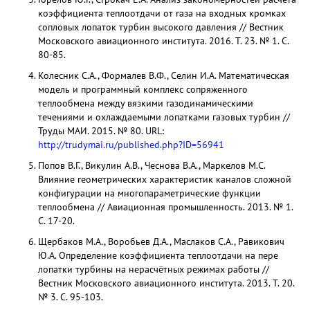
коэффициента теплоотдачи от газа на входных кромках
сопловых лопаток турбин высокого давления // Вестник
Московского авиационного института. 2016. Т. 23. № 1. С.
80-85.
Колесник С.А., Формалев В.Ф., Селин И.А. Математическая
модель и программный комплекс сопряженного
теплообмена между вязкими газодинамическими
течениями и охлаждаемыми лопатками газовых турбин //
Труды МАИ. 2015. № 80. URL:
http://trudymai.ru/published.php?ID=56941
Попов В.Г., Викулин А.В., Чеснова В.А., Маркелов М.С.
Влияние геометрических характеристик каналов сложной
конфигурации на многопараметрические функции
теплообмена // Авиационная промышленность. 2013. № 1.
С. 17-20.
Щербаков М.А., Воробьев Д.А., Маслаков С.А., Равикович
Ю.А. Определение коэффициента теплоотдачи на пере
лопатки турбины на нерасчётных режимах работы //
Вестник Московского авиационного института. 2013. Т. 20.
№ 3. С. 95-103.