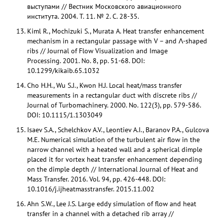
выступами // Вестник Московского авиационного
института. 2004. Т. 11. № 2. С. 28-35.
Kiml R., Mochizuki S., Murata A. Heat transfer enhancement
mechanism in a rectangular passage with V – and Λ-shaped
ribs // Journal of Flow Visualization and Image
Processing. 2001. No. 8, pp. 51-68. DOI:
10.1299/kikaib.65.1032
Cho H.H., Wu S.J., Kwon H.J. Local heat/mass transfer
measurements in a rectangular duct with discrete ribs //
Journal of Turbomachinery. 2000. No. 122(3), pp. 579-586.
DOI: 10.1115/1.1303049
Isaev S.A., Schelchkov A.V., Leontiev A.I., Baranov P.A., Gulcova
M.E. Numerical simulation of the turbulent air flow in the
narrow channel with a heated wall and a spherical dimple
placed it for vortex heat transfer enhancement depending
on the dimple depth // International Journal of Heat and
Mass Transfer. 2016. Vol. 94, pp. 426-448. DOI:
10.1016/j.ijheatmasstransfer. 2015.11.002
Ahn S.W., Lee J.S. Large eddy simulation of flow and heat
transfer in a channel with a detached rib array //