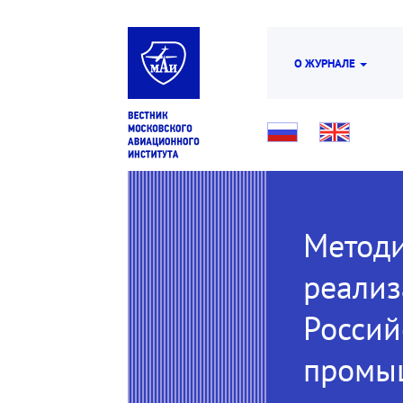
О ЖУРНАЛЕ
Методи
реализ
Россий
промыш