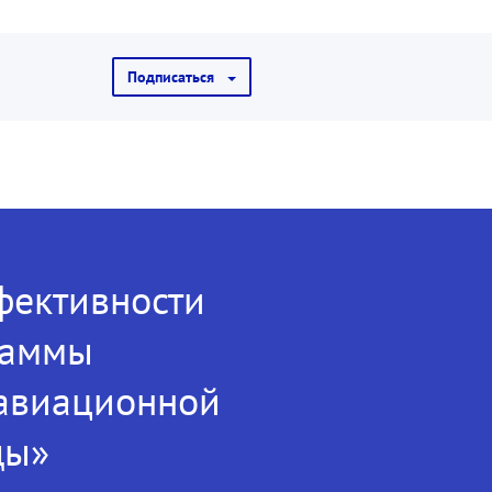
Подписаться
фективности
раммы
 авиационной
ды»