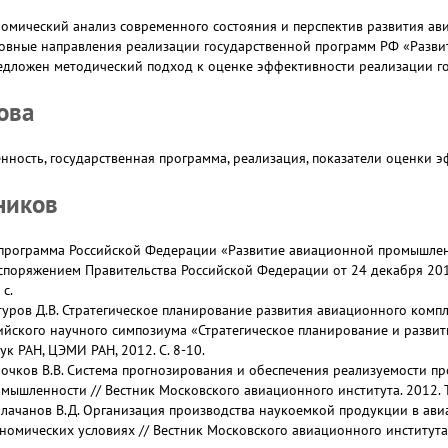
омический анализ современного состояния и перспектив развития а
овные направления реализации государственной программ РФ «Разв
едложен методический подход к оценке эффективности реализации г
ова
ность, государственная программа, реализация, показатели оценки 
ников
 программа Российской Федерации «Развитие авиационной промышлен
споряжением Правительства Российской Федерации от 24 декабря 201
 с.
туров Д.В. Стратегическое планирование развития авиационного комп
йского научного симпозиума «Стратегическое планирование и развитие
к РАН, ЦЭМИ РАН, 2012. С. 8-10.
лочков В.В. Система прогнозирования и обеспечения реализуемости 
ышленности // Вестник Московского авиационного института. 2012. Т. 
Калачанов В.Д. Организация производства наукоемкой продукции в а
омических условиях // Вестник Московского авиационного института. 2