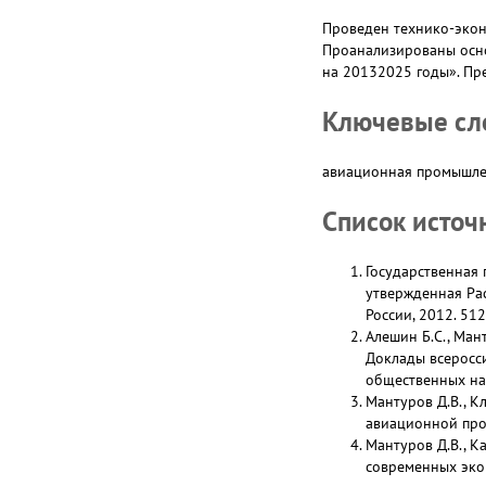
Проведен технико-экон
Проанализированы осн
на 20132025 годы». Пр
Ключевые сл
авиационная промышлен
Список источ
Государственная
утвержденная Ра
России, 2012. 512
Алешин Б.С., Ман
Доклады всеросси
общественных нау
Мантуров Д.В., К
авиационной пром
Мантуров Д.В., 
современных экон