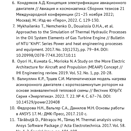
Кондряков А.Д. Концепция электрификации авиационного
двигателя // Авиация и космонавтика: Сборник тезисов 21
Международной конференции (21–25 ноября 2022;
Москва). М.: Изд-во «Перо», 2022. С. 129-130.
Mykhailenko Т., Nemchenko D., Douaissia O.H.A., et al.
Approaches to the Simulation of Thermal Hydraulic Processes
in the Oil System Elements of Gas Turbine Engine // Bulletin
of NTU “KhPI”. Series Power and heat engineering processes
and equipment. 2017. No. 10(1232), pp. 79–84. DOI:
10.20998/2078-774X.2017.10.11
Oyori H., Kuwata G., Morioka N. A Study on the More Electric
Architecture for Aircraft and Propulsion (MEAAP) Concept //
IHI Engineering review. 2019. Vol. 52. No. 1, pp. 20-28.
Валиуллин К.Р., Тушев С.И. Математическая модель нагрева
асинхронного двигателя с короткозамкнутым ротором на
основе эквивалентной тепловой схемы // Вестник ЮУрГУ.
Серия «Энергетика». 2022. Т. 22. № 4. С. 67–76. DOI:
10.14529/power220408
Федорова Н.Н., Вальгер С.А., Данилов М.Н. Основы работы
в ANSYS 17. М.: ДМК-Пресс, 2017. 210 с.
Tǎrǎbuţǎ D., Pǎtraşcu M., Tămaș M. Thermal analysis using
Ansys Software Package // Acta Electrotechnica. 2017. Vol. 58.