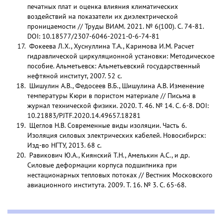
печатных плат и оценка влияния климатических
воздействий на показатели их диэлектрической
проницаемости // Труды ВИАМ. 2021. № 6(100). С. 74-81.
DOI: 10.18577/2307-6046-2021-0-6-74-81
Фокеева Л.Х., Хуснуллина Т.А., Каримова И.М. Расчет
гидравлической циркуляционной установки: Методическое
пособие. Альметьевск: Альметьевский государственный
нефтяной институт, 2007. 52 с.
Шишулин А.В., Федосеев В.Б., Шишулина А.В. Изменение
температуры Кюри в пористом материале // Письма в
журнал технической физики. 2020. Т. 46. № 14. С. 6-8. DOI:
10.21883/PJTF.2020.14.49657.18281
Щеглов Н.В. Современные виды изоляции. Часть 6.
Изоляция силовых электрических кабелей. Новосибирск:
Изд-во НГТУ, 2013. 68 с.
Равикович Ю.А., Киянский Т.Н., Амелькин А.С., и др.
Силовые деформации корпуса подшипника при
нестационарных тепловых потоках // Вестник Московского
авиационного института. 2009. Т. 16. № 3. С. 65-68.