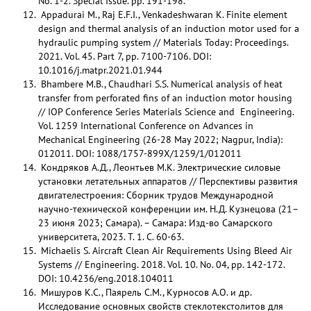
No. 1-2. Special Issue. pp. 191-198.
Appadurai M., Raj E.F.I., Venkadeshwaran K. Finite element
design and thermal analysis of an induction motor used for a
hydraulic pumping system // Materials Today: Proceedings.
2021. Vol. 45. Part 7, pp. 7100-7106. DOI:
10.1016/j.matpr.2021.01.944
Bhambere M.B., Chaudhari S.S. Numerical analysis of heat
transfer from perforated fins of an induction motor housing
// IOP Conference Series Materials Science and Engineering.
Vol. 1259 International Conference on Advances in
Mechanical Engineering (26-28 May 2022; Nagpur, India):
012011. DOI: 1088/1757-899X/1259/1/012011
Кондряков А.Д., Леонтьев М.К. Электрические силовые
установки летательных аппаратов // Перспективы развития
двигателестроения: Сборник трудов Международной
научно-технической конференции им. Н.Д. Кузнецова (21–
23 июня 2023; Самара). – Самара: Изд-во Самарского
университета, 2023. Т. 1. С. 60-63.
Michaelis S. Aircraft Clean Air Requirements Using Bleed Air
Systems // Engineering. 2018. Vol. 10. No. 04, pp. 142-172.
DOI: 10.4236/eng.2018.104011
Мишуров К.С., Паярель С.М., Курносов А.О. и др.
Исследование основных свойств стеклотекстолитов для