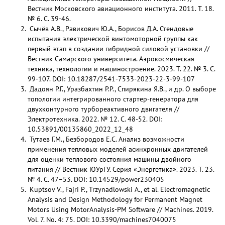
Вестник Московского авиационного института. 2011. Т. 18.
№ 6. С. 39-46.
Сычёв А.В., Равикович Ю.А., Борисов Д.А. Стендовые
испытания электрической винтомоторной группы как
первый этап в создании гибридной силовой установки //
Вестник Самарского университета. Аэрокосмическая
техника, технологии и машиностроение. 2023. Т. 22. № 3. С.
99-107. DOI: 10.18287/2541-7533-2023-22-3-99-107
Дадоян Р.Г., Уразбахтин Р.Р., Спирякина Я.В., и др. О выборе
топологии интегрированного стартер-генератора для
двухконтурного турбореактивного двигателя //
Электротехника. 2022. № 12. С. 48-52. DOI:
10.53891/00135860_2022_12_48
Тутаев Г.М., Безбородов Е.С. Анализ возможности
применения тепловых моделей асинхронных двигателей
для оценки теплового состояния машины двойного
питания // Вестник ЮУрГУ. Серия «Энергетика». 2023. Т. 23.
№ 4. С. 47–53. DOI: 10.14529/power230405
Kuptsov V., Fajri P., Trzynadlowski A., et al. Electromagnetic
Analysis and Design Methodology for Permanent Magnet
Motors Using MotorAnalysis-PM Software // Machines. 2019.
Vol. 7. No. 4: 75. DOI: 10.3390/machines7040075