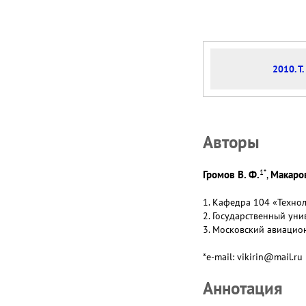
2010. Т.
Авторы
1
*
Громов В. Ф.
Макаров
,
1. Кафедра 104 «Техно
2. Государственный уни
3. Московский авиацион
*e-mail: vikirin@mail.ru
Аннотация