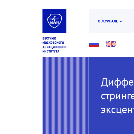
О ЖУРНАЛЕ
Диффер
стринг
эксцен