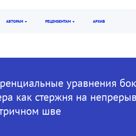
АВТОРАМ
РЕЦЕНЗЕНТАМ
АРХИВ
енциальные уравнения бок
ера как стержня на непреры
тричном шве