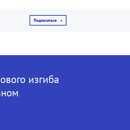
Подписаться
ового изгиба
вном