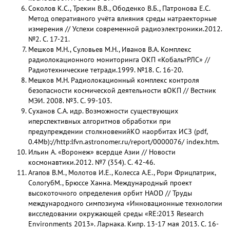
Соколов К.С., Трекин В.В., Ободенко В.Б., Патронова Е.С.
Метод оперативного учёта влияния среды натраекторные
измерения // Успехи современной радиоэлектроники.2012.
№2. С. 17-21.
Мешков М.Н., Суловьев М.Н., Иванов В.А. Комплекс
радиолокационного мониторинга ОКП «КобальтРЛС» //
Радиотехнические тетради.1999. №18. С. 16-20.
Мешков М.Н. Радиолокационный комплекс контроля
безопасности космической деятельности вОКП // Вестник
МЭИ. 2008. №3. С. 99-103.
Суханов С.А. идр. Возможности существующих
иперспективных алгоритмов обработки при
предупреждении столкновенийКО наорбитах ИСЗ (pdf,
0.4Mb)://http:lfvn.astronomer.ru/report/0000076/ index.htm.
Ильин А. «Воронеж» всердце Азии // Новости
космонавтики.2012. №7 (354). С. 42-46.
Агапов В.М., Молотов И.Е., Колесса А.Е., Рори Фрицпатрик,
СологубМ., Брюссе Ханна. Международный проект
высокоточного определения орбит НАОD // Труды
международного симпозиума «Инновационные технологии
висследовании окружающей среды «RE:2013 Research
Environments 2013». Ларнака. Кипр. 13-17 мая 2013. С. 16-