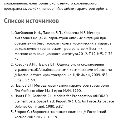
столкновения, мониторинг околоземного космического
пространства, ошибки измерений, ошибки параметров орбиты
Список источников
Олейников И.И., Павлов В.П., Ковалева М.В. Методы
выявления иоценки параметров опасных ситуаций при
обеспечении безопасности полета космических аппаратов
воколоземном космическом пространстве // Вестник
Московского авиационного института.2012. Т.19. №5. С. 32-
37.
Козориз А.И., Павлов В.П. Оценка риска столкновения
управляемыхКА снаблюдаемыми космическими объектами
// Космонавтика иракетостроение. ЦНИИмаш, 2009. №2
(55). С.53-59.
Павлов В.П. Методы оценивания параметров траектории
ЛА: Учеб. пособие М.: Изд-во МАИ, 1990.
Hoots F.R., Roehrich R.L. Models for Propagation ofNORAD
Element Sets. Space track Report №3. U.S. Air Force. Aerospace
Defense Command, 1980, р.87.
Егоров С. «Воронеж» закрывает полмира // Российский
космос.2007. №3. С. 16-19.