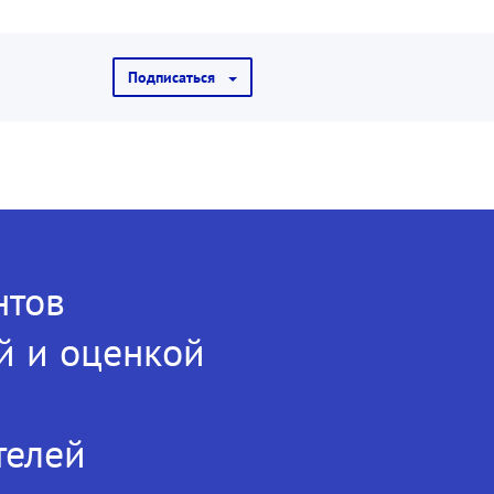
Подписаться
нтов
й и оценкой
телей