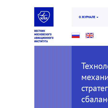
О ЖУРНАЛЕ
Технол
механи
страте
сбалан