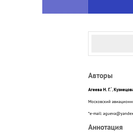
Авторы
*
Агеева Н. Г.
Кузнецова
,
Московский авиационный
*e-mail: agueva@yandex
Аннотация