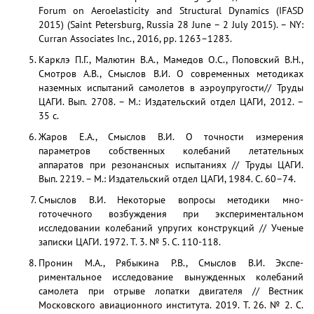
Forum on Aeroelasticity and Structural Dynamics (IFASD
2015) (Saint Petersburg, Russia 28 June – 2 July 2015). – NY:
Curran Associates Inc., 2016, pp. 1263–1283.
Карклэ П.Г., Малютин B.A., Мамедов O.C., Поповс­кий B.H.,
Смотров A.B., Смыслов В.И. О современ­ных методиках
наземных испытаний самолетов в аэроупругости// Труды
ЦАГИ. Вып. 2708. – М.: Издательский отдел ЦАГИ, 2012. –
35 с.
Жаров E.A., Смыслов В.И. О точности измерения
параметров собственных колебаний летательных
аппаратов при резонансных испытаниях // Труды ЦАГИ.
Вып. 2219. – М.: Издательский отдел ЦАГИ, 1984. С. 60–74.
Смыслов В.И. Некоторые вопросы методики мно­
готочечного возбуждения при экспериментальном
исследовании колебаний упругих конструкций // Ученые
записки ЦАГИ. 1972. Т. 3. № 5. С. 110-118.
Пронин М.А., Рябыкина Р.В., Смыслов В.И. Экспе­
риментальное исследование вынужденных колеба­ний
самолета при отрыве лопатки двигателя // Вестник
Московского авиационного института. 2019. Т. 26. № 2. С.