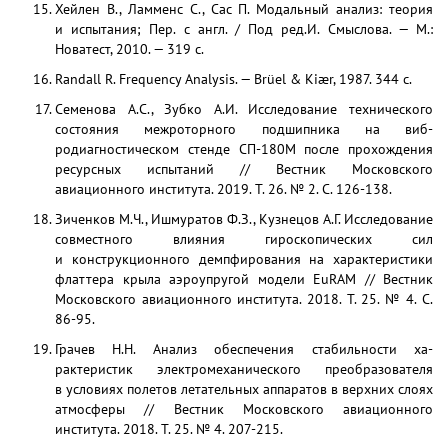
Хейлен В., Ламменс С., Сас П. Модальный анализ: теория
и испытания; Пер. с англ. / Под ред.И. Смыслова. — М.:
Новатест, 2010. — 319 с.
Randall R. Frequency Analysis. — Brüel & Kiær, 1987. 344 с.
Семенова А.С., Зубко А.И. Исследование техничес­кого
состояния межроторного подшипника на виб­
родиагностическом стенде СП-180М после про­хождения
ресурсных испытаний // Вестник Мос­ковского
авиационного института. 2019. Т. 26. № 2. С. 126-138.
Зиченков М.Ч., Ишмуратов Ф.З., Кузнецов А.Г. Ис­следование
совместного влияния гироскопических сил
и конструкционного демпфирования на харак­теристики
флаттера крыла аэроупругой модели EuRAM // Вестник
Московского авиационного института. 2018. Т. 25. № 4. С.
86-95.
Грачев Н.Н. Анализ обеспечения стабильности ха­
рактеристик электромеханического преобразовате­ля
в условиях полетов летательных аппаратов в верхних слоях
атмосферы // Вестник Московско­го авиационного
института. 2018. Т. 25. № 4. 207-215.