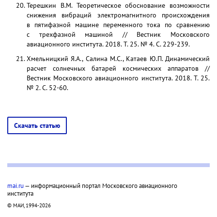
Терешкин В.М. Теоретическое обоснование возмож­ности
снижения вибраций электромагнитного про­исхождения
в пятифазной машине переменного тока по сравнению
с трехфазной машиной // Вес­тник Московского
авиационного института. 2018. Т. 25. № 4. С. 229-239.
Хмельницкий Я.А., Салина М.С., Катаев Ю.П. Ди­намический
расчет солнечных батарей космических аппаратов //
Вестник Московского авиационного института. 2018. Т. 25.
№ 2. С. 52-60.
Скачать статью
mai.ru
— информационный портал Московского авиационного
института
© МАИ, 1994-2026