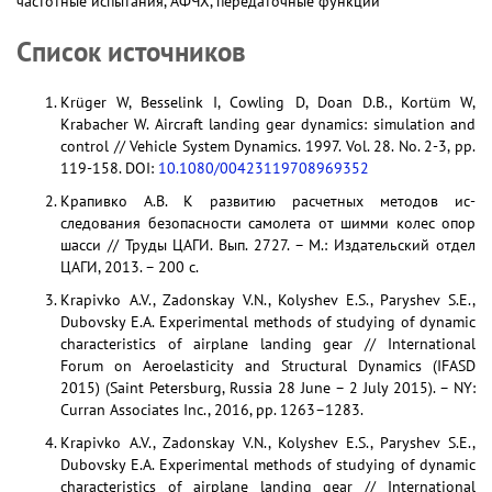
частотные испытания, АФЧХ, передаточные функции
Список источников
Krüger W, Besselink I, Cowling D, Doan D.B., Kortüm W,
Krabacher W. Aircraft landing gear dynamics: simulation and
control // Vehicle System Dynamics. 1997. Vol. 28. No. 2-3, pp.
119-158. DOI:
10.1080/
00423119708969352
Крапивко A.B. К развитию расчетных методов ис­
следования безопасности самолета от шимми ко­лес опор
шасси // Труды ЦАГИ. Вып. 2727. – М.: Издательский отдел
ЦАГИ, 2013. – 200 с.
Krapivko A.V., Zadonskay V.N., Kolyshev E.S., Paryshev S.E.,
Dubovsky E.A. Experimental methods of studying of dynamic
characteristics of airplane landing gear // International
Forum on Aeroelasticity and Structural Dynamics (IFASD
2015) (Saint Petersburg, Russia 28 June – 2 July 2015). – NY:
Curran Associates Inc., 2016, pp. 1263–1283.
Krapivko A.V., Zadonskay V.N., Kolyshev E.S., Paryshev S.E.,
Dubovsky E.A. Experimental methods of studying of dynamic
characteristics of airplane landing gear // International