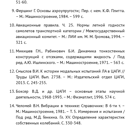
51-60.
Фершинг Г. Основы аэроупругости; Пер. с нем. К.Ф. Плитта.
– М.: Машиностроение, 1984. – 599 с.
Авиационные правила. Ч. 25. Нормы летной год­ности
самолетов транспортной категории / Меж­государственный
авиационный комитет. – М.: ЛИИ им. М. М. Громова, 1994. –
321 с.
Микишев Г.Н., Рабинович Б.И. Динамика тонкостен­ных
конструкций с отсеками, содержащими жид­кость / Под
ред. А.Ю. Ишлинского. – М.: Маши­ностроение, 1971. – 563 с.
Смыслов В.И. К истории модальных испытаний ЛА в ЦАГИ //
Труды ЦАГИ. Вып. 2738. – М.: Изда­тельский отдел ЦАГИ,
2013. С. 245-255.
Боксер В.Д. и др. ЦАГИ – основные этапы научной
деятельности, 1968-1993. – М.: Физматлит, 1996. 574 c.
Челомей В.Н. Вибрации в технике: Справочник: В 6-ти т. –
М.: Машиностроение, 1981. – Т. 5. Из­мерения и испытания /
Под ред. М.Д. Генкина. Гл. XV. Определение характеристик
собственных ко­лебаний. С. 330-348.