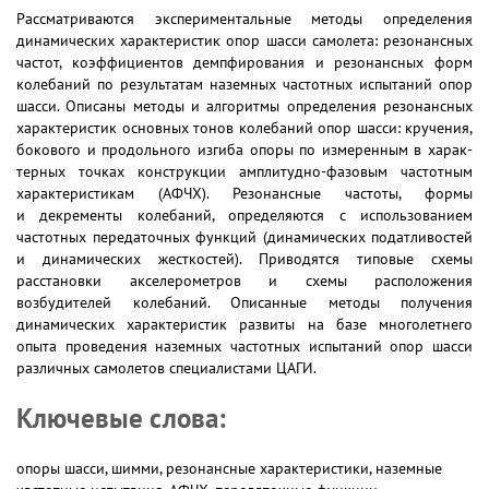
Рассматриваются экспериментальные методы определения
динамических характеристик опор шасси самолета: резонансных
частот, коэффициентов демпфирования и резонансных форм
колебаний по результатам наземных частотных испытаний опор
шасси. Описаны методы и алгоритмы определения резонансных
характеристик ос­новных тонов колебаний опор шасси: кручения,
бокового и продольного изгиба опоры по измеренным в харак­
терных точках конструкции амплитудно-фазовым частотным
характеристикам (АФЧХ). Резонансные частоты, фор­мы
и декременты колебаний, определяются с использованием
частотных передаточных функций (динамических податливостей
и динамических жесткостей). Приводятся типовые схемы
расстановки акселерометров и схемы рас­положения
возбудителей колебаний. Описанные методы получения
динамических характеристик развиты на базе многолетнего
опыта проведения наземных частотных испытаний опор шасси
различных самолетов специалис­тами ЦАГИ.
Ключевые слова:
опоры шасси, шимми, резонансные характеристики, наземные